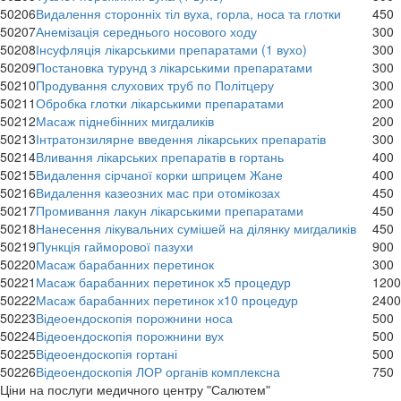
50206
Видалення сторонніх тіл вуха, горла, носа та глотки
450
50207
Анемізація середнього носового ходу
300
50208
Інсуфляція лікарськими препаратами (1 вухо)
300
50209
Постановка турунд з лікарськими препаратами
300
50210
Продування слухових труб по Політцеру
300
50211
Обробка глотки лікарськими препаратами
200
50212
Масаж піднебінних мигдаликів
200
50213
Інтратонзилярне введення лікарських препаратів
300
50214
Вливання лікарських препаратів в гортань
400
50215
Видалення сірчаної корки шприцем Жане
400
50216
Видалення казеозних мас при отомікозах
450
50217
Промивання лакун лікарськими препаратами
450
50218
Нанесення лікувальних сумішей на ділянку мигдаликів
450
50219
Пункція гайморової пазухи
900
50220
Масаж барабанних перетинок
300
50221
Масаж барабанних перетинок х5 процедур
1200
50222
Масаж барабанних перетинок х10 процедур
2400
50223
Відеоендоскопія порожнини носа
500
50224
Відеоендоскопія порожнини вух
500
50225
Відеоендоскопія гортані
500
50226
Відеоендоскопія ЛОР органів комплексна
750
Цiни на послуги медичного центру "Салютем"