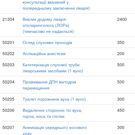
консультації вказаний у
попередньому заключенні лікаря)
21304
Виклик додому лікаря-
2400
отоларинголога (ЛОРа)
(тимчасово не надається)
50201
Огляд слухових проходів
350
50202
Аплікаційна анестезія
200
50203
Катетерізація слухової труби
500
лікарськими засобами (1 вухо)
50204
Промивання ДПН методом
500
переміщення
50205
Туалет порожнини вуха (1 вухо)
300
50206
Видалення сторонніх тіл вуха,
450
горла, носа та глотки
50207
Анемізація середнього носового
300
ходу