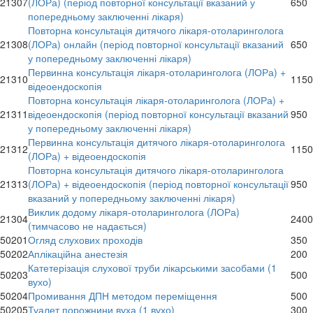
21307
(ЛОРа) (період повторної консультації вказаний у
650
попередньому заключенні лікаря)
Повторна консультація дитячого лікаря-отоларинголога
21308
(ЛОРа) онлайн (період повторної консультації вказаний
650
у попередньому заключенні лікаря)
Первинна консультація лікаря-отоларинголога (ЛОРа) +
21310
1150
відеоендоскопія
Повторна консультація лікаря-отоларинголога (ЛОРа) +
21311
відеоендоскопія (період повторної консультації вказаний
950
у попередньому заключенні лікаря)
Первинна консультація дитячого лікаря-отоларинголога
21312
1150
(ЛОРа) + відеоендоскопія
Повторна консультація дитячого лікаря-отоларинголога
21313
(ЛОРа) + відеоендоскопія (період повторної консультації
950
вказаний у попередньому заключенні лікаря)
Виклик додому лікаря-отоларинголога (ЛОРа)
21304
2400
(тимчасово не надається)
50201
Огляд слухових проходів
350
50202
Аплікаційна анестезія
200
Катетерізація слухової труби лікарськими засобами (1
50203
500
вухо)
50204
Промивання ДПН методом переміщення
500
50205
Туалет порожнини вуха (1 вухо)
300