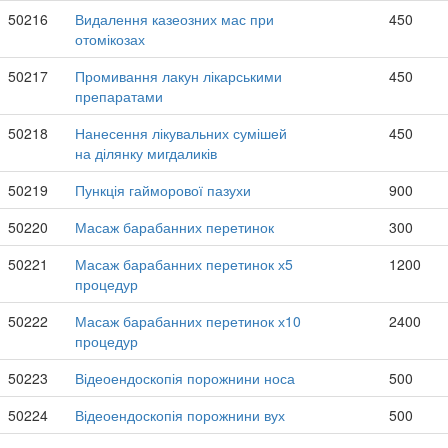
50216
Видалення казеозних мас при
450
отомікозах
50217
Промивання лакун лікарськими
450
препаратами
50218
Нанесення лікувальних сумішей
450
на ділянку мигдаликів
50219
Пункція гайморової пазухи
900
50220
Масаж барабанних перетинок
300
50221
Масаж барабанних перетинок х5
1200
процедур
50222
Масаж барабанних перетинок х10
2400
процедур
50223
Відеоендоскопія порожнини носа
500
50224
Відеоендоскопія порожнини вух
500