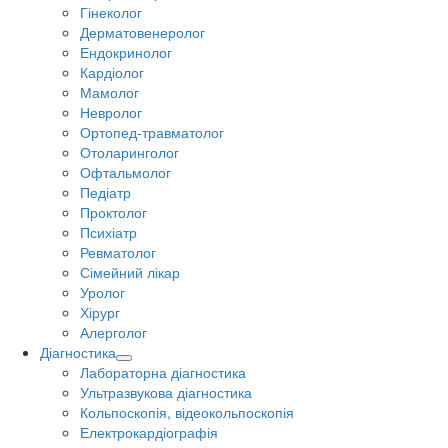
Гінеколог
Дерматовенеролог
Ендокринолог
Кардіолог
Мамолог
Невролог
Ортопед-травматолог
Отоларинголог
Офтальмолог
Педіатр
Проктолог
Психіатр
Ревматолог
Сімейний лікар
Уролог
Хірург
Алерголог
Діагностика
Лабораторна діагностика
Ультразвукова діагностика
Кольпоскопія, відеокольпоскопія
Електрокардіографія