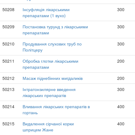
50208
Інсуфляція лікарськими
300
препаратами (1 вухо)
50209
Постановка турунд з лікарськими
300
препаратами
50210
Продування слухових труб по
300
Політцеру
50211
Обробка глотки лікарськими
200
препаратами
50212
Масаж піднебінних мигдаликів
200
50213
Інтратонзилярне введення
300
лікарських препаратів
50214
Вливання лікарських препаратів в
400
гортань
50215
Видалення сірчаної корки
400
шприцем Жане