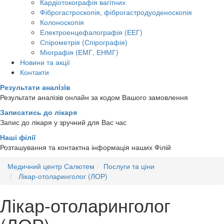
Кардіотокографія вагітних
Фіброгастроскопія, фіброгастродуоденоскопія
Колоноскопія
Електроенцефалографія (ЕЕГ)
Спірометрія (Спірографія)
Міографія (ЕМГ, ЕНМГ)
Новини та акції
Контакти
Результати аналiзiв
Результати аналізів онлайн за кодом Вашого замовлення
Записатись до лікаря
Запис до лікаря у зручний для Вас час
Наші філії
Розташування та контактна інформація наших Філій
Медичний центр Салютем
Послуги та ціни
Лікар-отоларинголог (ЛОР)
Лікар-отоларинголог