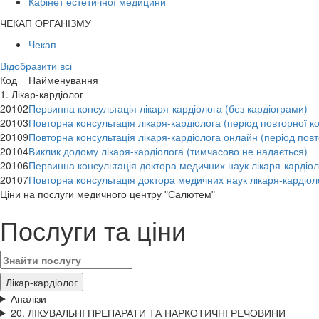
Кабінет естетичної медицини
ЧЕКАП ОРГАНІЗМУ
Чекап
Відобразити всі
Код
Найменування
1. Лікар-кардіолог
20102
Первинна консультація лікаря-кардіолога (без кардіограми)
20103
Повторна консультація лікаря-кардіолога (період повторної к
20109
Повторна консультація лікаря-кардіолога онлайн (період повт
20104
Виклик додому лікаря-кардіолога (тимчасово не надається)
20106
Первинна консультація доктора медичних наук лікаря-кардіол
20107
Повторна консультація доктора медичних наук лікаря-кардіоло
Цiни на послуги медичного центру "Салютем"
Послуги та ціни
Лікар-кардіолог
Аналізи
20. ЛІКУВАЛЬНІ ПРЕПАРАТИ ТА НАРКОТИЧНІ РЕЧОВИНИ