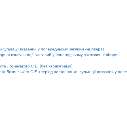
онсультації вказаний у попередньому заключенні лікаря)
орної консультації вказаний у попередньому заключенні лікаря)
ога Лозинського С.Е. (без кардіограми)
га Лозинського С.Е. (період повторної консультації вказаний у поп