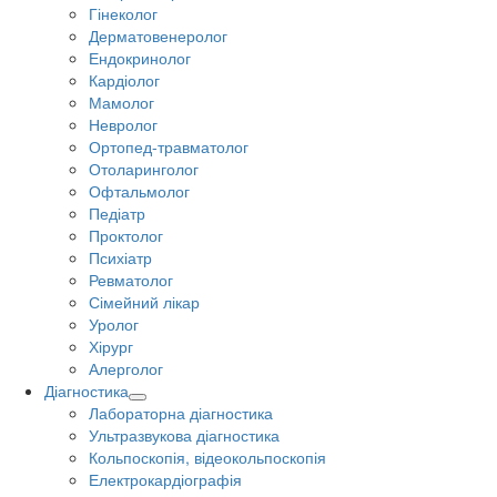
Гінеколог
Дерматовенеролог
Ендокринолог
Кардіолог
Мамолог
Невролог
Ортопед-травматолог
Отоларинголог
Офтальмолог
Педіатр
Проктолог
Психіатр
Ревматолог
Сімейний лікар
Уролог
Хірург
Алерголог
Діагностика
Лабораторна діагностика
Ультразвукова діагностика
Кольпоскопія, відеокольпоскопія
Електрокардіографія