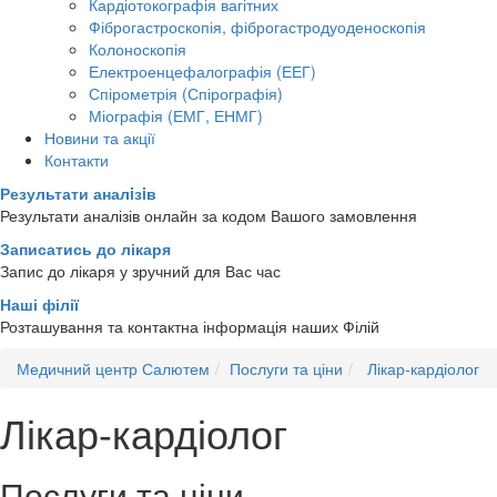
Кардіотокографія вагітних
Фіброгастроскопія, фіброгастродуоденоскопія
Колоноскопія
Електроенцефалографія (ЕЕГ)
Спірометрія (Спірографія)
Міографія (ЕМГ, ЕНМГ)
Новини та акції
Контакти
Результати аналiзiв
Результати аналізів онлайн за кодом Вашого замовлення
Записатись до лікаря
Запис до лікаря у зручний для Вас час
Наші філії
Розташування та контактна інформація наших Філій
Медичний центр Салютем
Послуги та ціни
Лікар-кардіолог
Лікар-кардіолог
Послуги та ціни