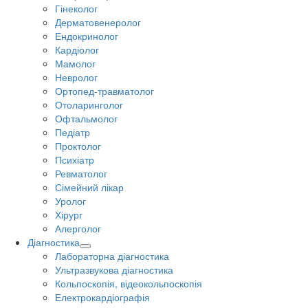
Гінеколог
Дерматовенеролог
Ендокринолог
Кардіолог
Мамолог
Невролог
Ортопед-травматолог
Отоларинголог
Офтальмолог
Педіатр
Проктолог
Психіатр
Ревматолог
Сімейний лікар
Уролог
Хірург
Алерголог
Діагностика
Лабораторна діагностика
Ультразвукова діагностика
Кольпоскопія, відеокольпоскопія
Електрокардіографія