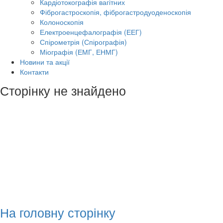
Кардіотокографія вагітних
Фіброгастроскопія, фіброгастродуоденоскопія
Колоноскопія
Електроенцефалографія (ЕЕГ)
Спірометрія (Спірографія)
Міографія (ЕМГ, ЕНМГ)
Новини та акції
Контакти
Сторінку не знайдено
На головну сторінку