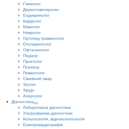
Гінеколог
Дерматовенеролог
Ендокринолог
Кардіолог
Мамолог
Невролог
Ортопед-травматолог
Отоларинголог
Офтальмолог
Педіатр
Проктолог
Психіатр
Ревматолог
Сімейний лікар
Уролог
Хірург
Алерголог
Діагностика
Лабораторна діагностика
Ультразвукова діагностика
Кольпоскопія, відеокольпоскопія
Електрокардіографія