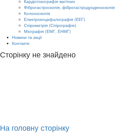
Кардіотокографія вагітних
Фіброгастроскопія, фіброгастродуоденоскопія
Колоноскопія
Електроенцефалографія (ЕЕГ)
Спірометрія (Спірографія)
Міографія (ЕМГ, ЕНМГ)
Новини та акції
Контакти
Сторінку не знайдено
На головну сторінку