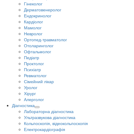
Гінеколог
Дерматовенеролог
Ендокринолог
Кардіолог
Мамолог
Невролог
Ортопед-травматолог
Отоларинголог
Офтальмолог
Педіатр
Проктолог
Психіатр
Ревматолог
Сімейний лікар
Уролог
Хірург
Алерголог
Діагностика
Лабораторна діагностика
Ультразвукова діагностика
Кольпоскопія, відеокольпоскопія
Електрокардіографія