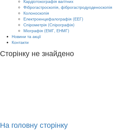
Кардіотокографія вагітних
Фіброгастроскопія, фіброгастродуоденоскопія
Колоноскопія
Електроенцефалографія (ЕЕГ)
Спірометрія (Спірографія)
Міографія (ЕМГ, ЕНМГ)
Новини та акції
Контакти
Сторінку не знайдено
На головну сторінку