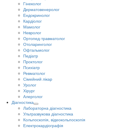
Гінеколог
Дерматовенеролог
Ендокринолог
Кардіолог
Мамолог
Невролог
Ортопед-травматолог
Отоларинголог
Офтальмолог
Педіатр
Проктолог
Психіатр
Ревматолог
Сімейний лікар
Уролог
Хірург
Алерголог
Діагностика
Лабораторна діагностика
Ультразвукова діагностика
Кольпоскопія, відеокольпоскопія
Електрокардіографія