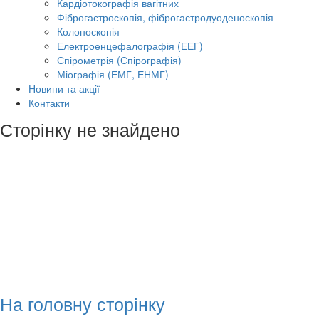
Кардіотокографія вагітних
Фіброгастроскопія, фіброгастродуоденоскопія
Колоноскопія
Електроенцефалографія (ЕЕГ)
Спірометрія (Спірографія)
Міографія (ЕМГ, ЕНМГ)
Новини та акції
Контакти
Сторінку не знайдено
На головну сторінку