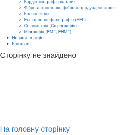
Кардіотокографія вагітних
Фіброгастроскопія, фіброгастродуоденоскопія
Колоноскопія
Електроенцефалографія (ЕЕГ)
Спірометрія (Спірографія)
Міографія (ЕМГ, ЕНМГ)
Новини та акції
Контакти
Сторінку не знайдено
На головну сторінку