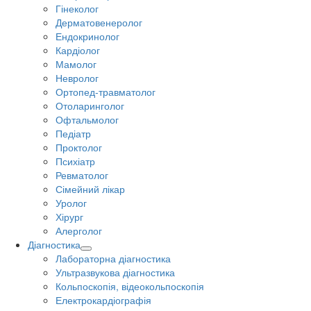
Гінеколог
Дерматовенеролог
Ендокринолог
Кардіолог
Мамолог
Невролог
Ортопед-травматолог
Отоларинголог
Офтальмолог
Педіатр
Проктолог
Психіатр
Ревматолог
Сімейний лікар
Уролог
Хірург
Алерголог
Діагностика
Лабораторна діагностика
Ультразвукова діагностика
Кольпоскопія, відеокольпоскопія
Електрокардіографія