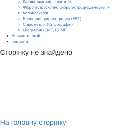
Кардіотокографія вагітних
Фіброгастроскопія, фіброгастродуоденоскопія
Колоноскопія
Електроенцефалографія (ЕЕГ)
Спірометрія (Спірографія)
Міографія (ЕМГ, ЕНМГ)
Новини та акції
Контакти
Сторінку не знайдено
На головну сторінку