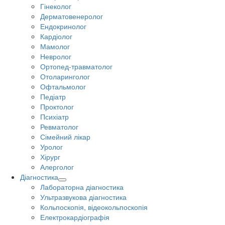
Гінеколог
Дерматовенеролог
Ендокринолог
Кардіолог
Мамолог
Невролог
Ортопед-травматолог
Отоларинголог
Офтальмолог
Педіатр
Проктолог
Психіатр
Ревматолог
Сімейний лікар
Уролог
Хірург
Алерголог
Діагностика
Лабораторна діагностика
Ультразвукова діагностика
Кольпоскопія, відеокольпоскопія
Електрокардіографія