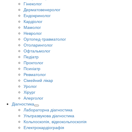
Гінеколог
Дерматовенеролог
Ендокринолог
Кардіолог
Мамолог
Невролог
Ортопед-травматолог
Отоларинголог
Офтальмолог
Педіатр
Проктолог
Психіатр
Ревматолог
Сімейний лікар
Уролог
Хірург
Алерголог
Діагностика
Лабораторна діагностика
Ультразвукова діагностика
Кольпоскопія, відеокольпоскопія
Електрокардіографія