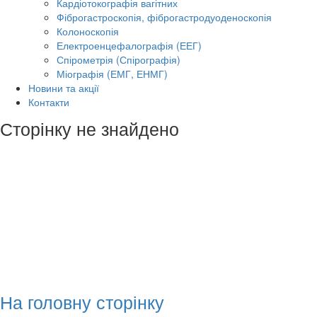
Кардіотокографія вагітних
Фіброгастроскопія, фіброгастродуоденоскопія
Колоноскопія
Електроенцефалографія (ЕЕГ)
Спірометрія (Спірографія)
Міографія (ЕМГ, ЕНМГ)
Новини та акції
Контакти
Сторінку не знайдено
На головну сторінку