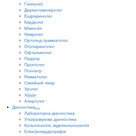
Гінеколог
Дерматовенеролог
Ендокринолог
Кардіолог
Мамолог
Невролог
Ортопед-травматолог
Отоларинголог
Офтальмолог
Педіатр
Проктолог
Психіатр
Ревматолог
Сімейний лікар
Уролог
Хірург
Алерголог
Діагностика
Лабораторна діагностика
Ультразвукова діагностика
Кольпоскопія, відеокольпоскопія
Електрокардіографія