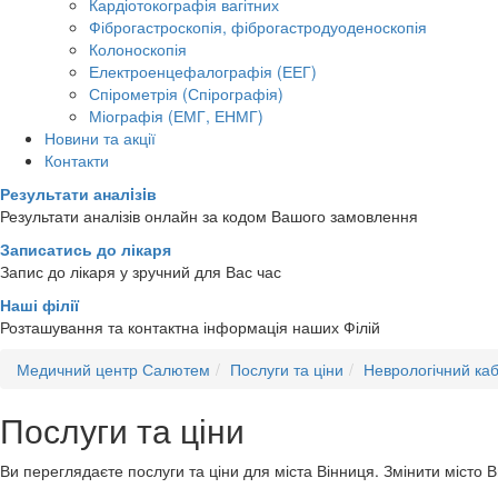
Кардіотокографія вагітних
Фіброгастроскопія, фіброгастродуоденоскопія
Колоноскопія
Електроенцефалографія (ЕЕГ)
Спірометрія (Спірографія)
Міографія (ЕМГ, ЕНМГ)
Новини та акції
Контакти
Результати аналiзiв
Результати аналізів онлайн за кодом Вашого замовлення
Записатись до лікаря
Запис до лікаря у зручний для Вас час
Наші філії
Розташування та контактна інформація наших Філій
Медичний центр Салютем
Послуги та ціни
Неврологічний каб
Послуги та ціни
Ви переглядаєте послуги та ціни для міста
Вінниця
. Змінити місто 