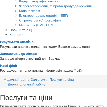
Кардіотокографія вагітних
Фіброгастроскопія, фіброгастродуоденоскопія
Колоноскопія
Електроенцефалографія (ЕЕГ)
Спірометрія (Спірографія)
Міографія (ЕМГ, ЕНМГ)
Новини та акції
Контакти
Результати аналiзiв
Результати аналізів онлайн за кодом Вашого замовлення
Записатись до лікаря
Запис до лікаря у зручний для Вас час
Наші філії
Розташування та контактна інформація наших Філій
Медичний центр Салютем
Послуги та ціни
Дерматологічний кабінет
Послуги та ціни
Ви переглядаєте послуги та ціни для міста
Вінниця
. Змінити місто