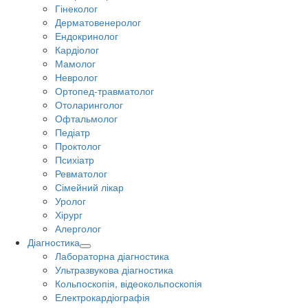
Гінеколог
Дерматовенеролог
Ендокринолог
Кардіолог
Мамолог
Невролог
Ортопед-травматолог
Отоларинголог
Офтальмолог
Педіатр
Проктолог
Психіатр
Ревматолог
Сімейний лікар
Уролог
Хірург
Алерголог
Діагностика
Лабораторна діагностика
Ультразвукова діагностика
Кольпоскопія, відеокольпоскопія
Електрокардіографія