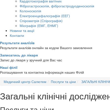
Кардіотокографія вагітних
Фіброгастроскопія, фіброгастродуоденоскопія
Колоноскопія
Електроенцефалографія (ЕЕГ)
Спірометрія (Спірографія)
Міографія (ЕМГ, ЕНМГ)
Новини та акції
Контакти
Результати аналiзiв
Результати аналізів онлайн за кодом Вашого замовлення
Записатись до лікаря
Запис до лікаря у зручний для Вас час
Наші філії
Розташування та контактна інформація наших Філій
Медичний центр Салютем
Послуги та ціни
ЗАГАЛЬНІ КЛІНІ
Загальні клінічні дослідже
Послуги та ціни