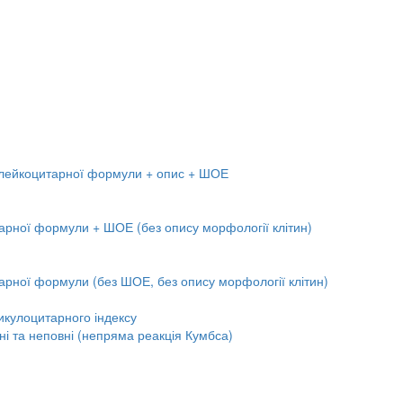
м лейкоцитарної формули + опис + ШОЕ
тарної формули + ШОЕ (без опису морфології клітин)
арної формули (без ШОЕ, без опису морфології клітин)
икулоцитарного індексу
вні та неповні (непряма реакція Кумбса)