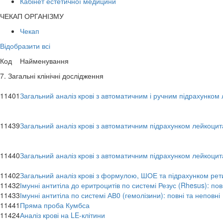
Кабінет естетичної медицини
ЧЕКАП ОРГАНІЗМУ
Чекап
Відобразити всі
Код
Найменування
7. Загальні клінічні дослідження
11401
Загальний аналіз крові з автоматичним і ручним підрахунко
11439
Загальний аналіз крові з автоматичним підрахунком лейкоци
11440
Загальний аналіз крові з автоматичним підрахунком лейкоцит
11402
Загальний аналіз крові з формулою, ШОЕ та підрахунком рет
11432
Імунні антитіла до еритроцитів по системі Резус (Rhesus): по
11433
Імунні антитіла по системі АВ0 (гемолізини): повні та неповні
11441
Пряма проба Кумбса
11424
Аналіз крові на LE-клітини