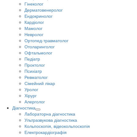
Гінеколог
Дерматовенеролог
Ендокринолог
Кардіолог
Мамолог
Невролог
Ортопед-травматолог
Отоларинголог
Офтальмолог
Педіатр
Проктолог
Психіатр
Ревматолог
Сімейний лікар
Уролог
Хірург
Алерголог
Діагностика
Лабораторна діагностика
Ультразвукова діагностика
Кольпоскопія, відеокольпоскопія
Електрокардіографія