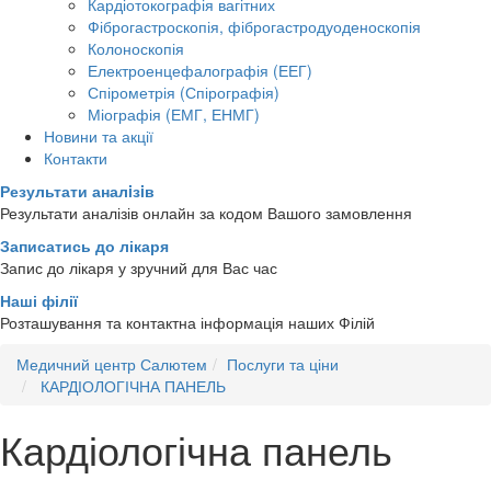
Кардіотокографія вагітних
Фіброгастроскопія, фіброгастродуоденоскопія
Колоноскопія
Електроенцефалографія (ЕЕГ)
Спірометрія (Спірографія)
Міографія (ЕМГ, ЕНМГ)
Новини та акції
Контакти
Результати аналiзiв
Результати аналізів онлайн за кодом Вашого замовлення
Записатись до лікаря
Запис до лікаря у зручний для Вас час
Наші філії
Розташування та контактна інформація наших Філій
Медичний центр Салютем
Послуги та ціни
КАРДІОЛОГІЧНА ПАНЕЛЬ
Кардіологічна панель