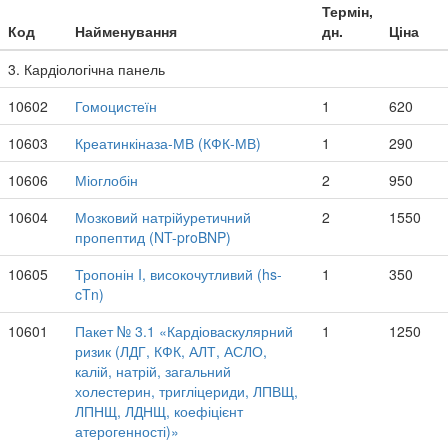
Термін,
Код
Найменування
дн.
Ціна
3. Кардіологічна панель
10602
Гомоцистеїн
1
620
10603
Креатинкіназа-МВ (КФК-МВ)
1
290
10606
Міоглобін
2
950
10604
Мозковий натрійуретичний
2
1550
пропептид (NT-proBNP)
10605
Тропонін I, високочутливий (hs-
1
350
cTn)
10601
Пакет № 3.1 «Кардіоваскулярний
1
1250
ризик (ЛДГ, КФК, АЛТ, АСЛО,
калій, натрій, загальний
холестерин, тригліцериди, ЛПВЩ,
ЛПНЩ, ЛДНЩ, коефіцієнт
атерогенності)»