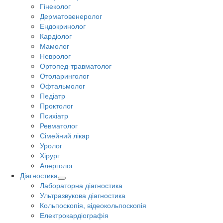
Гінеколог
Дерматовенеролог
Ендокринолог
Кардіолог
Мамолог
Невролог
Ортопед-травматолог
Отоларинголог
Офтальмолог
Педіатр
Проктолог
Психіатр
Ревматолог
Сімейний лікар
Уролог
Хірург
Алерголог
Діагностика
Лабораторна діагностика
Ультразвукова діагностика
Кольпоскопія, відеокольпоскопія
Електрокардіографія