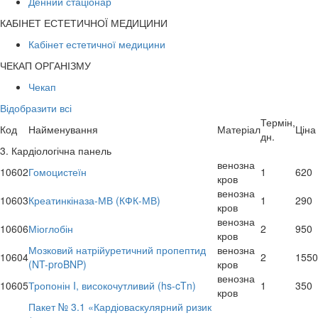
Денний стаціонар
КАБІНЕТ ЕСТЕТИЧНОЇ МЕДИЦИНИ
Кабінет естетичної медицини
ЧЕКАП ОРГАНІЗМУ
Чекап
Відобразити всі
Термін,
Код
Найменування
Матеріал
Ціна
дн.
3. Кардіологічна панель
венозна
10602
Гомоцистеїн
1
620
кров
венозна
10603
Креатинкіназа-МВ (КФК-МВ)
1
290
кров
венозна
10606
Міоглобін
2
950
кров
Мозковий натрійуретичний пропептид
венозна
10604
2
1550
(NT-proBNP)
кров
венозна
10605
Тропонін I, високочутливий (hs-cTn)
1
350
кров
Пакет № 3.1 «Кардіоваскулярний ризик