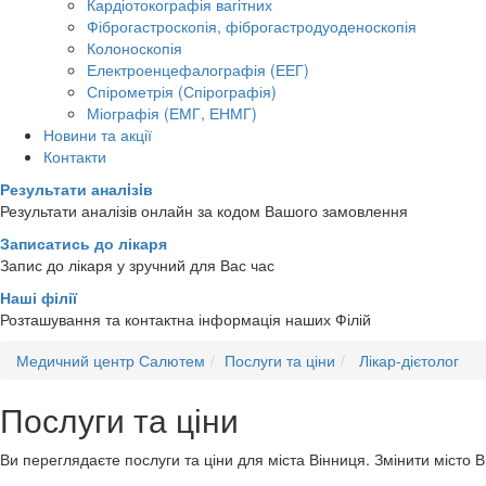
Кардіотокографія вагітних
Фіброгастроскопія, фіброгастродуоденоскопія
Колоноскопія
Електроенцефалографія (ЕЕГ)
Спірометрія (Спірографія)
Міографія (ЕМГ, ЕНМГ)
Новини та акції
Контакти
Результати аналiзiв
Результати аналізів онлайн за кодом Вашого замовлення
Записатись до лікаря
Запис до лікаря у зручний для Вас час
Наші філії
Розташування та контактна інформація наших Філій
Медичний центр Салютем
Послуги та ціни
Лікар-дієтолог
Послуги та ціни
Ви переглядаєте послуги та ціни для міста
Вінниця
. Змінити місто 