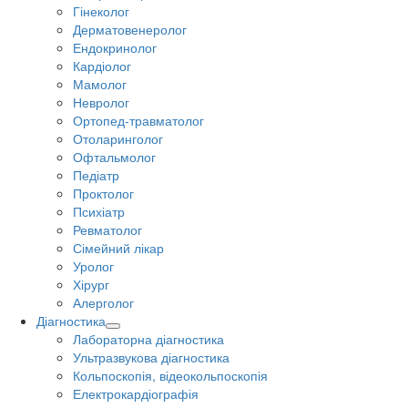
Гінеколог
Дерматовенеролог
Ендокринолог
Кардіолог
Мамолог
Невролог
Ортопед-травматолог
Отоларинголог
Офтальмолог
Педіатр
Проктолог
Психіатр
Ревматолог
Сімейний лікар
Уролог
Хірург
Алерголог
Діагностика
Лабораторна діагностика
Ультразвукова діагностика
Кольпоскопія, відеокольпоскопія
Електрокардіографія