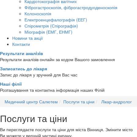
Кардіотокографія вагітних
Фіброгастроскопія, фіброгастродуоденоскопія
Колоноскопія
Електроенцефалографія (ЕЕГ)
Спірометрія (Спірографія)
Міографія (ЕМГ, ЕНМГ)
Новини та акції
Контакти
Результати аналiзiв
Результати аналізів онлайн за кодом Вашого замовлення
Записатись до лікаря
Запис до лікаря у зручний для Вас час
Наші філії
Розташування та контактна інформація наших Філій
Медичний центр Салютем
Послуги та ціни
Лікар-андролог
Послуги та ціни
Ви переглядаєте послуги та ціни для міста
Вінниця
. Змінити місто
Ви можете у верхній частині екрану.