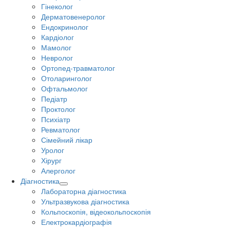
Гінеколог
Дерматовенеролог
Ендокринолог
Кардіолог
Мамолог
Невролог
Ортопед-травматолог
Отоларинголог
Офтальмолог
Педіатр
Проктолог
Психіатр
Ревматолог
Сімейний лікар
Уролог
Хірург
Алерголог
Діагностика
Лабораторна діагностика
Ультразвукова діагностика
Кольпоскопія, відеокольпоскопія
Електрокардіографія