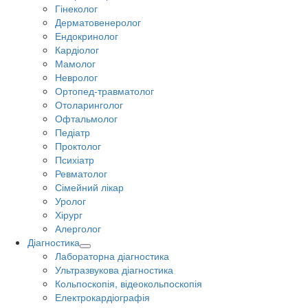
Гінеколог
Дерматовенеролог
Ендокринолог
Кардіолог
Мамолог
Невролог
Ортопед-травматолог
Отоларинголог
Офтальмолог
Педіатр
Проктолог
Психіатр
Ревматолог
Сімейний лікар
Уролог
Хірург
Алерголог
Діагностика
Лабораторна діагностика
Ультразвукова діагностика
Кольпоскопія, відеокольпоскопія
Електрокардіографія