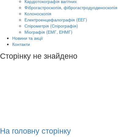
Кардіотокографія вагітних
Фіброгастроскопія, фіброгастродуоденоскопія
Колоноскопія
Електроенцефалографія (ЕЕГ)
Спірометрія (Спірографія)
Міографія (ЕМГ, ЕНМГ)
Новини та акції
Контакти
Сторінку не знайдено
На головну сторінку