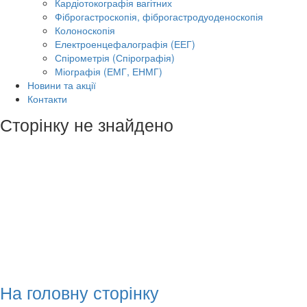
Кардіотокографія вагітних
Фіброгастроскопія, фіброгастродуоденоскопія
Колоноскопія
Електроенцефалографія (ЕЕГ)
Спірометрія (Спірографія)
Міографія (ЕМГ, ЕНМГ)
Новини та акції
Контакти
Сторінку не знайдено
На головну сторінку