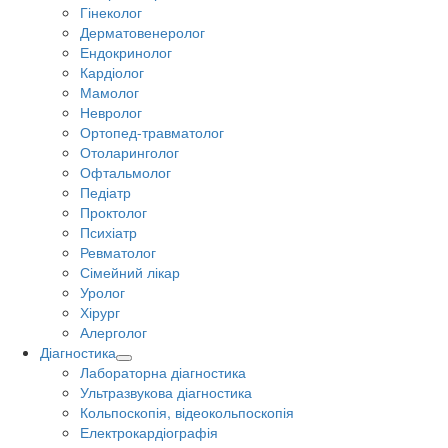
Гінеколог
Дерматовенеролог
Ендокринолог
Кардіолог
Мамолог
Невролог
Ортопед-травматолог
Отоларинголог
Офтальмолог
Педіатр
Проктолог
Психіатр
Ревматолог
Сімейний лікар
Уролог
Хірург
Алерголог
Діагностика
Лабораторна діагностика
Ультразвукова діагностика
Кольпоскопія, відеокольпоскопія
Електрокардіографія